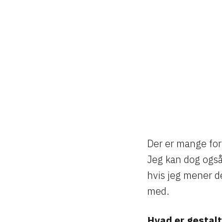
Skip
to
content
Der er mange form
Jeg kan dog også
hvis jeg mener de
med.
Hvad er gestalt