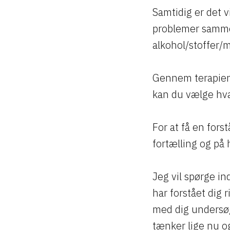
Samtidig er det vi
problemer sammen
alkohol/stoffer/
Gennem terapien
kan du vælge hva
For at få en fors
fortælling og på
Jeg vil spørge in
har forstået dig
med dig undersøge
tænker lige nu o