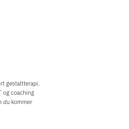
t gestaltterapi.
CT og coaching
m
du
kommer