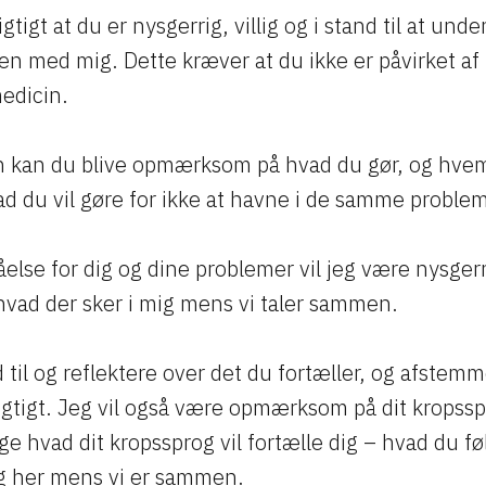
gtigt at du er nysgerrig, villig og i stand til at und
 med mig. Dette kræver at du ikke er påvirket af
medicin.
 kan du blive opmærksom på hvad du gør, og hve
d du vil gøre for ikke at havne i de samme problem
tåelse for dig og dine problemer vil jeg være nysgerr
 hvad der sker i mig mens vi taler sammen.
d til og reflektere over det du fortæller, og afste
 rigtigt. Jeg vil også være opmærksom på dit krop
 hvad dit kropssprog vil fortælle dig – hvad du fø
g her mens vi er sammen.