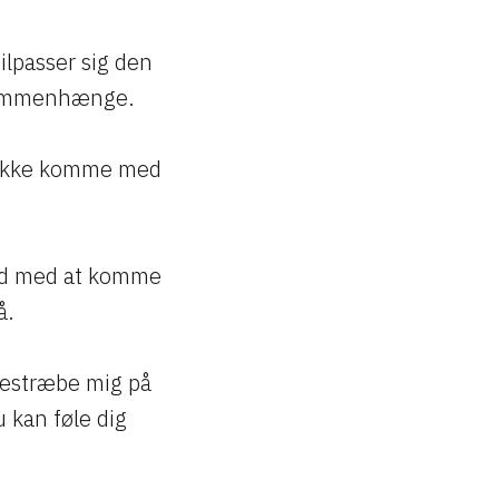
lpasser sig den
 sammenhænge.
eg ikke komme med
 ad med at komme
å.
bestræbe mig på
u kan føle dig