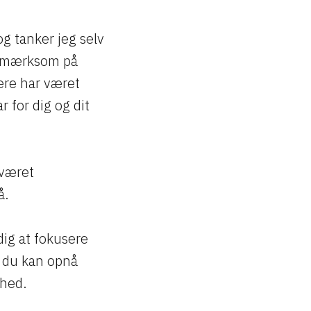
og tanker jeg selv
opmærksom på
ere har været
for dig og dit
 været
å.
dig at fokusere
å du kan opnå
dhed.