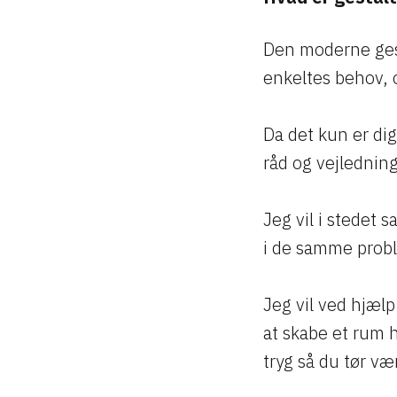
Den moderne gest
enkeltes behov,
Da det kun er dig
råd og vejledning
Jeg vil i stede
i de samme prob
Jeg vil ved hjæ
at skabe et rum h
tryg så du tør væ