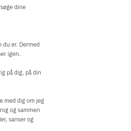
ersøge dine
m du er. Dermed
er igen.
ig på dig, på din
mme med dig om jeg
ssprog og sammen
ler, sanser og